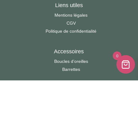
Liens utiles
Mentions légales
CGV
Politique de confidentialité
Accessoires
0
Boucles d’oreilles
Barrettes
Décoration
Bouquet avec vase
Boules Fleuries
Cadres photo
Cartes à message
Cloches fleuries