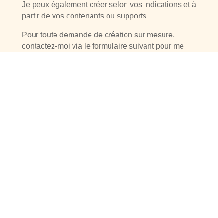
Je peux également créer selon vos indications et à
partir de vos contenants ou supports.
Pour toute demande de création sur mesure,
contactez-moi via le formulaire suivant pour me
faire part de votre besoin. Je vous recontacterai
par la suite pour mieux comprendre vos attentes et
obtenir davantage d’informations.
ME CONTACTER