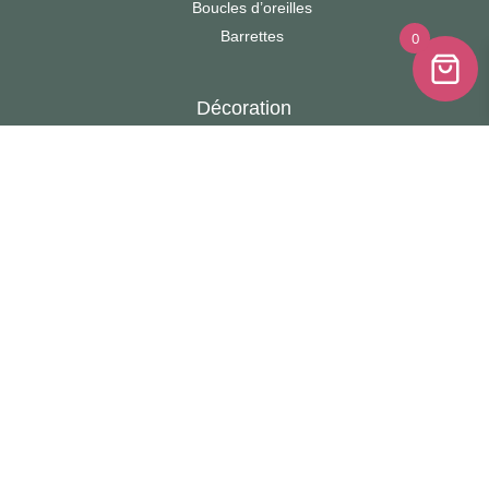
Boucles d’oreilles
Barrettes
0
Décoration
Bouquet avec vase
Boules Fleuries
Cadres photo
Cartes à message
Cloches fleuries
Cœurs sur socle
Couronnes étoile
Mini-Couronnes
Miroirs
Résine
Décapsuleur