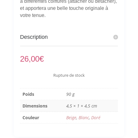
à différentes coiffures (attacher ou détacher),
et apportera une belle touche originale à
votre tenue.
Description
26,00
€
Rupture de stock
Poids
90 g
Dimensions
4,5 × 1 × 4,5 cm
Couleur
Beige
,
Blanc
,
Doré