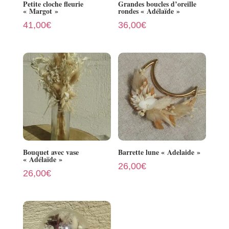
Petite cloche fleurie
Grandes boucles d’oreille
« Margot »
rondes « Adélaïde »
41,00
€
36,00
€
Bouquet avec vase
Barrette lune « Adelaide »
« Adélaïde »
26,00
€
26,00
€