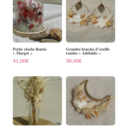
Petite cloche fleurie
Grandes boucles d’oreille
« Margot »
rondes « Adélaïde »
41,00
€
36,00
€