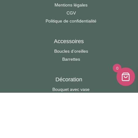
Mentions légales
CGV
Politique de confidentialité
Accessoires
Boucles d’oreilles
Barrettes
0
Décoration
Bouquet avec vase
Boules Fleuries
Cadres photo
Cartes à message
Cloches fleuries
Cœurs sur socle
Couronnes étoile